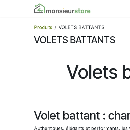
Se rendre au contenu
Accueil
Nos
Produits
VOLETS BATTANTS
VOLETS BATTANTS
Volets 
Volet battant : ch
Authentiques, élégants et performants, les