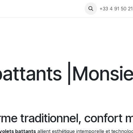
 produits
Rendez-vous
Assistance
Recrutement
+33 4 91 50 2
battants |Monsie
arme traditionnel, confort
volets battants
allient esthétique intemporelle et technol