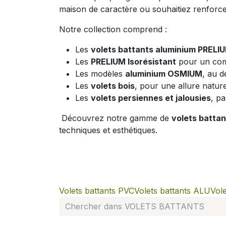
maison de caractère ou souhaitiez renforcer 
Notre collection comprend :
Les
volets battants aluminium PREL
Les
PRELIUM Isorésistant
pour un comp
Les modèles
aluminium OSMIUM
, au d
Les
volets bois
, pour une allure nature
Les
volets persiennes et jalousies
, pa
Découvrez notre gamme de
volets batta
techniques et esthétiques.
Volets battants PVC
Volets battants ALU
Vole