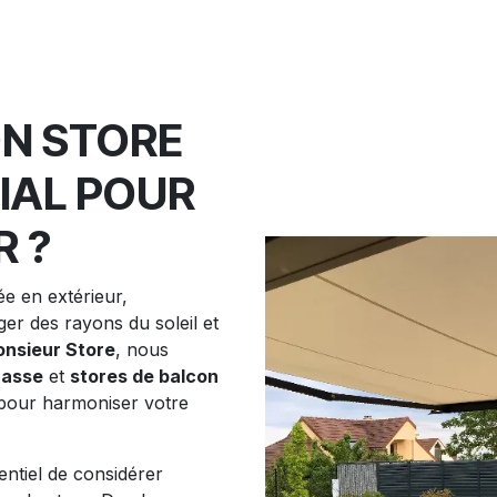
N STORE
IAL POUR
R ?
ée en extérieur,
er des rayons du soleil et
nsieur Store
, nous
rasse
et
stores de balcon
 pour harmoniser votre
entiel de considérer