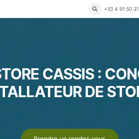
 produits
Rendez-vous
Assistance
Recrutement
+33 4 91 50 2
TORE CASSIS : CO
STALLATEUR DE STO
Prendre un rendez-vous