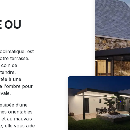
E OU
ioclimatique, est
otre terrasse.
 coin de
étendre,
ptée à une
de l'ombre pour
vale.
équipée d’une
es orientables
s et au mauvais
e, elle vous aide