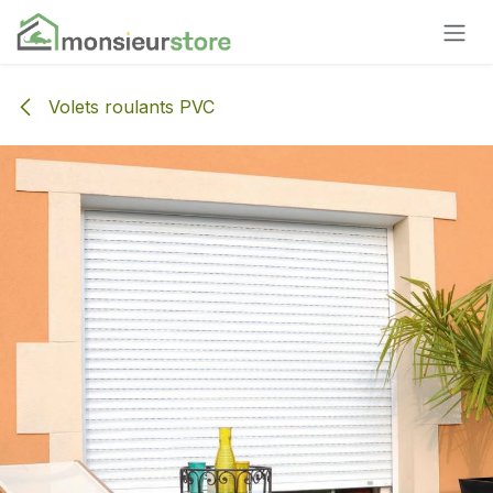
Se rendre au contenu
Volets roulants PVC