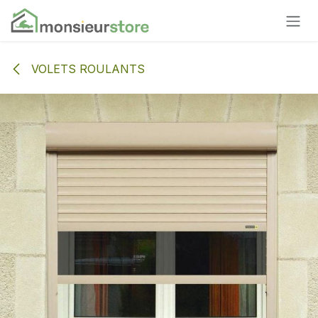
Se rendre au contenu
VOLETS ROULANTS