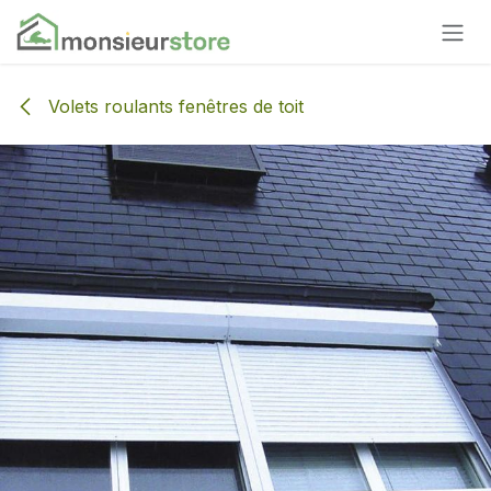
Se rendre au contenu
Volets roulants fenêtres de toit