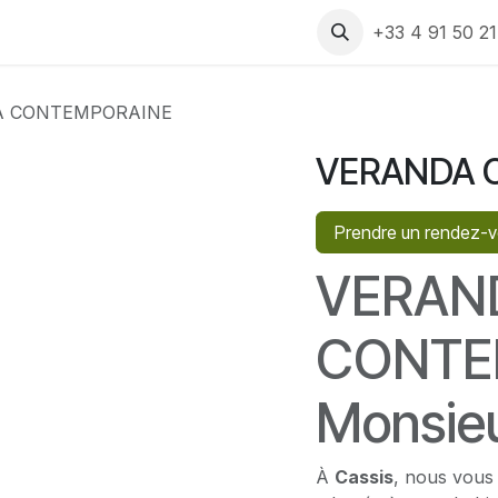
 produits
Rendez-vous
Assistance
Recrutement
+33 4 91 50 2
A CONTEMPORAINE
VERANDA 
Prendre un rendez-
VERAN
CONTE
Monsieu
À
Cassis
, nous vous 