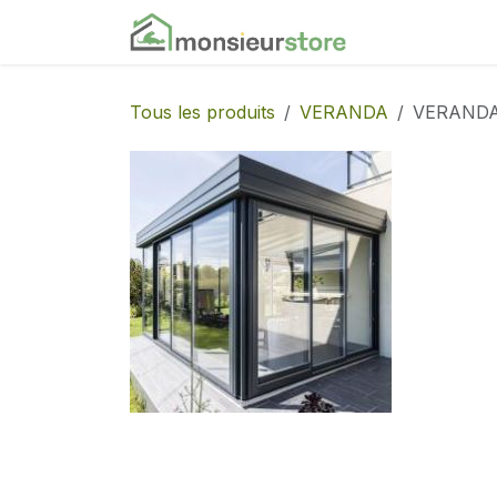
Se rendre au contenu
Accueil
Nos
Tous les produits
VERANDA
VERAND