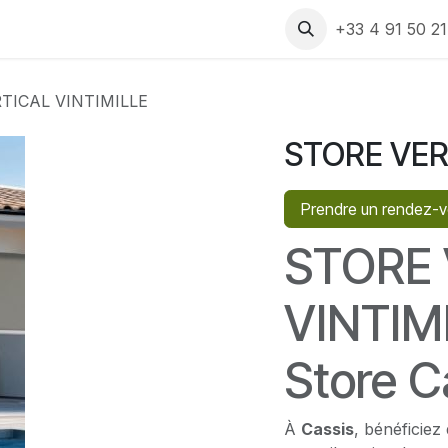
 produits
Rendez-vous
Assistance
Recrutement
+33 4 91 50 2
TICAL VINTIMILLE
STORE VER
Prendre un rendez-
STORE 
VINTIMI
Store C
À
Cassis
, bénéficie