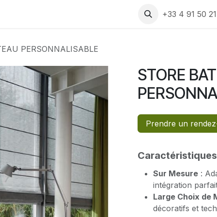
 produits
Rendez-vous
Assistance
Recrutement
+33 4 91 50 2
TEAU PERSONNALISABLE
STORE BA
PERSONNA
Prendre un rende
Caractéristiques
Sur Mesure
: Ada
intégration parfai
Large Choix de 
décoratifs et tec