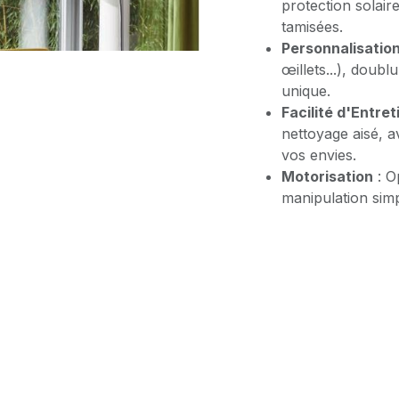
protection solair
tamisées.
Personnalisatio
œillets...), doubl
unique.
Facilité d'Entret
nettoyage aisé, av
vos envies.
Motorisation
: O
manipulation simp