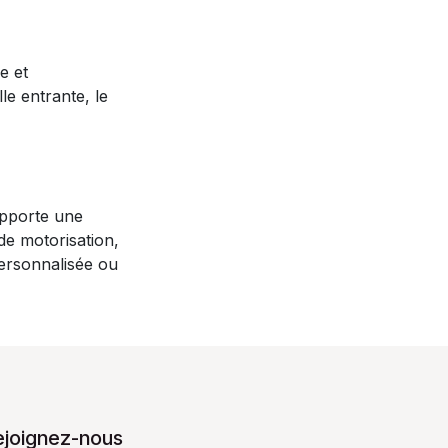
e et
le entrante, le
apporte une
 de motorisation,
personnalisée ou
ejoignez-nous