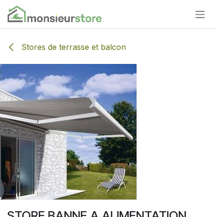
Se rendre au contenu
Stores de terrasse et balcon
STORE BANNE A ALIMENTATION