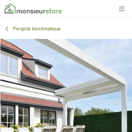
Se rendre au contenu
Pergola bioclimatique