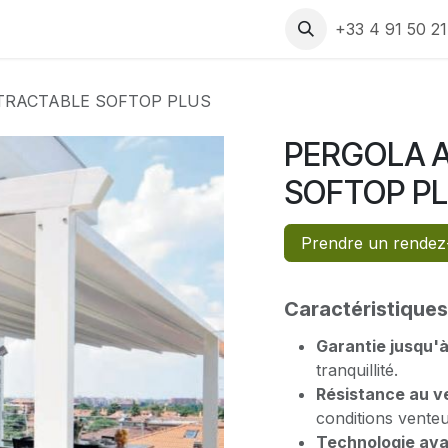
 produits
Rendez-vous
Assistance
Recrutement
+33 4 91 50 2
ETRACTABLE SOFTOP PLUS
PERGOLA A
SOFTOP P
Prendre un rendez
Caractéristiques 
Garantie jusqu'à
tranquillité.
Résistance au ve
conditions venteu
Technologie ava