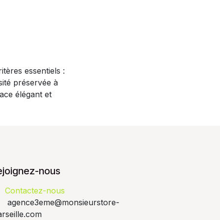
tères essentiels :
sité préservée à
pace élégant et
ejoignez-nous
Contactez-nous
agence3eme@monsieurstore-
rseille.com